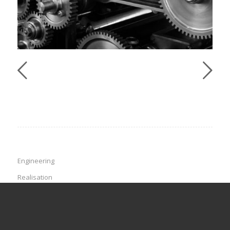
Engineering
Realisation
Detachering van ingenieurs & Projectmanagers