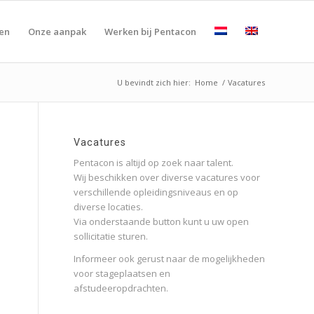
ten
Onze aanpak
Werken bij Pentacon
U bevindt zich hier:
Home
/
Vacatures
Vacatures
Pentacon is altijd op zoek naar talent.
Wij beschikken over diverse vacatures voor
verschillende opleidingsniveaus en op
diverse locaties.
Via onderstaande button kunt u uw open
sollicitatie sturen.
Informeer ook gerust naar de mogelijkheden
voor stageplaatsen en
afstudeeropdrachten.