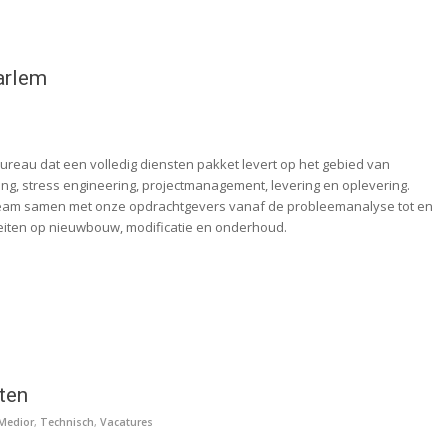
arlem
bureau dat een volledig diensten pakket levert op het gebied van
ng, stress engineering, projectmanagement, levering en oplevering.
 team samen met onze opdrachtgevers vanaf de probleemanalyse tot en
viteiten op nieuwbouw, modificatie en onderhoud.
ten
Medior
,
Technisch
,
Vacatures