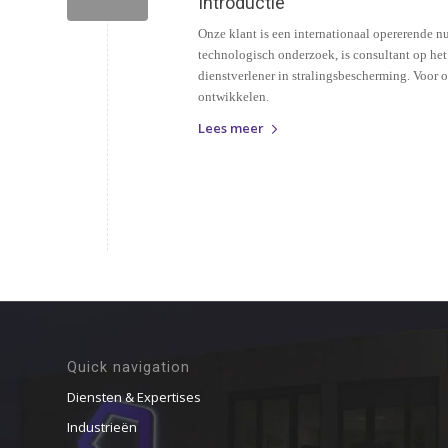
Introductie
Onze klant is een internationaal opererende n
technologisch onderzoek, is consultant op het
dienstverlener in stralingsbescherming. Voor
ontwikkelen.
Lees meer
Quick navigation
Diensten & Expertises
Industrieën