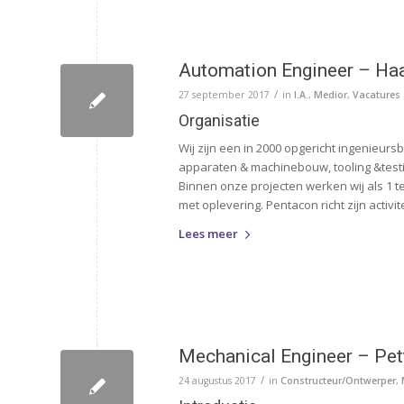
Automation Engineer – Ha
/
27 september 2017
in
I.A.
,
Medior
,
Vacatures
Organisatie
Wij zijn een in 2000 opgericht ingenieurs
apparaten & machinebouw, tooling &testi
Binnen onze projecten werken wij als 1
met oplevering. Pentacon richt zijn acti
Lees meer
Mechanical Engineer – Pet
/
24 augustus 2017
in
Constructeur/Ontwerper
,