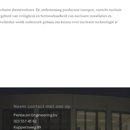
ucleaire dienstverlener. De onderneming produceert isotopen, verricht nucleair
 gebied van veiligheid en betrouwbaarheid van nucleaire installaties en
 overheden wordt onderzoek gedaan om kennis over nucleaire technologie te
Neem contact met ons op:
Pentacon Engineering bv
023 551 45 62
Küppersweg 89